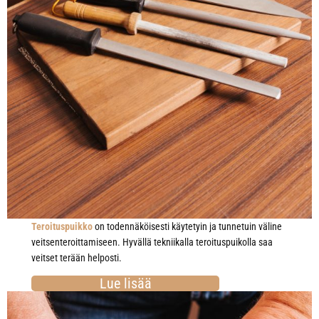
Teroituspuikko
on todennäköisesti käytetyin ja tunnetuin väline
veitsenteroittamiseen. Hyvällä tekniikalla teroituspuikolla saa
veitset terään helposti.
Lue lisää