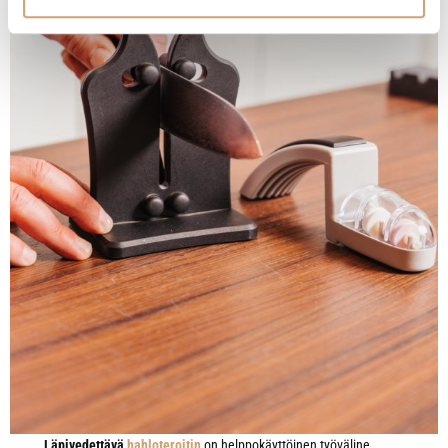
Läpivedettävä
hahloteroitin
on helppokäyttöinen työväline