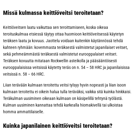
Missä kulmassa keittiöveitsi teroitetaan?
Keittiöveitsen laatu vaikuttaa sen teroittamiseen, koska oikeaa
teroituskulmaa etsiessä täytyy ottaa huomioon keittiöveitsessä käytetyn
teräksen laatu ja kovuus. Jaottelu voidaan kuitenkin käytännössä tehdä
kahteen ryhmään: kovemmasta teräksestä valmistetut japanilaiset veitset,
sekä pehmeämmästä teräksestä valmistetut eurooppalaiset veitset.
Teräksen kovuutta mitataan Rockwellin asteikolla ja pääsääntöisesti
eurooppalaisissa veitsissä käytetty teräs on n. 54 – 58 HRC ja japanilaisissa
veitsissä n. 58 – 66 HRC.
Liian terävään kulmaan teroitettu veitsi tylsyy hyvin nopeasti ja liian isoon
kulmaan teroitettu ei oikein halua tulla teräväksi, vaikka sitä kuinka hinkkaisi.
Teräkulman uusiminen oikeaan kulmaan on käsipelillä tehtynä työlästä.
Kulman uusiminen kannattaa tehdä karkealla hiomakivellä tai ulkoistaa
homma ammattilaiselle.
Kuinka japanilainen keittiöveitsi teroitetaan?