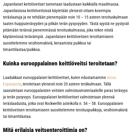
Japanilaiset keittiöveitset tunnetaan laadustaan kaikkialla maailmassa.
Japanilaisissa keittiöveitsissä käytetään yleisesti ottaen kovempia
teräslaatuja ja ne tehdään pienempään noin 10 – 15 asteen teroituskulmaan
taaten huipputerävyyden ja pitkän terän pysyvyyden. Tästä syystä ne pystyvät
pitämään teränsä pienemmässä teroituskulmassa, joka tekee niistä
käytännössä terävämpiä. Japanilaisen keittiöveitsen teroittamiseen
suosittelemme vesihiomakiviä, keraamista puikkoa tai
timanttilastaa/puikkoa.
Kuinka eurooppalainen keittiöveitsi teroitetaan?
Laadukkaat eurooppalaiset keittiöveitset, kuten edustamamme
Arcos
Espanjasta
, teroitetaan yleisesti noin 20 asteen teräkulmaan. Tällä
saavutetaan eurooppalaisten veitsien valmistusmateriaaleille paras terävyys
ja terän pysyvyys. Eurooppalaiset keittiöveitset valmistetaan yleensä
teräslaaduista, jotka ovat Rockwellin asteikolla n. 54 – 58. Eurooppalaisen
keittiöveitsen teroittamiseen suosittelemme teroituspuikkoja, vesihiomakiviä
tai timanttilastaa.
Mitä erilaisia veitsenteroittimia on?