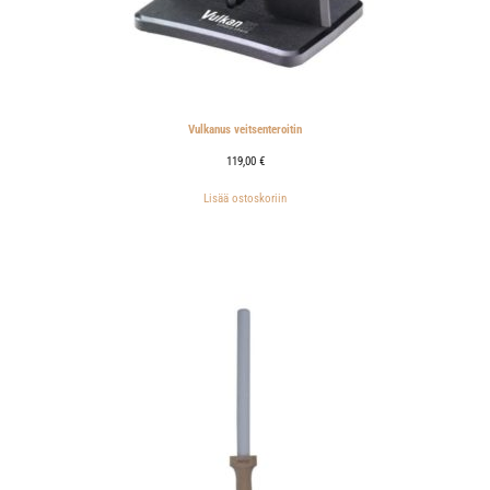
Vulkanus veitsenteroitin
119,00
€
Lisää ostoskoriin