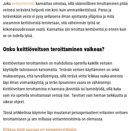
Joku
veitsenteroitin
kannattaa omistaa, sillä säännöllinen teroittaminen pitää
veitsesi terävänä helposti niin koti- kuin ammattikeittiössä. Paras ja
terävinkään veitsi ei pysy sellaisena ilman ajoittaista ylläpitoa ja mitä
useammin keittiöveistä teroitetaan, sitä vähemmän työtä se
kokonaisuudessaan vaatii. Kannattaa siis teroittaa keittiöveitsi jo ennen kuin
se on todella tylsä.
Onko keittiöveitsen teroittaminen vaikeaa?
Keittiöveitsen teroittaminen on mahdollista opetella kaikille veitsien
käyttäjille taitotasoon katsomatta. Terävän veitsen käyttäminen on sekä
mukavampaa, että turvallisempaa, sillä terävä veitsi leikkaa raaka-aineista
läpi ilman voimankäyttöä, ja terän lipsumisen vaara on vähäisempi.
Keittiöveitsen teroittamista ei kannata jännittää tai laiminlyödä, sillä kuka
vain voi opetella teroittamaan veitsiä itse. Tarvitset vain hieman tarkkuutta ja
oikeat ohjeet.
Tässä artikkelissa käymme läpi muutamat perusperiaatteet erilaisten veitsien
teroittamiseen ja sen millaisia veitsenteroittimia on olemassa.
Klikkaa tästä suoraan eri veitsenteroittimiin.