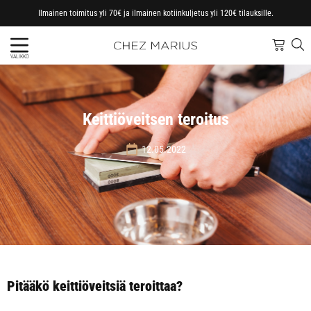
Ilmainen toimitus yli 70€ ja ilmainen kotiinkuljetus yli 120€ tilauksille.
VALIKKO
Keittiöveitsen teroitus
12.05.2022
Pitääkö keittiöveitsiä teroittaa?