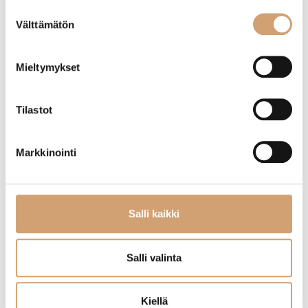
Suostumuksen
Välttämätön
valinta
Mieltymykset
Tilastot
Timanttilasta
on vähemmän käytetty, mutta erittäin kätevä
veitsenteroitin, joka tekee teroittamisesta helppoa.
Timanttilastalla teroittaminen on nopeaa ja yksinkertaista.
Markkinointi
Lue lisää
Salli kaikki
Salli valinta
Kiellä