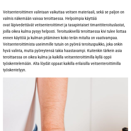
Veitsenteroittimen valintaan vaikuttaa veitsen materiaali, sekä se paljon on
valmis näkemään vaivaa teroittaessa. Helpoimpia käyttää
ovat läpivedettävät veitsenteroittimet ja tasapintaiset timanttiteroituslastat,
joilla oikea kulma pysyy helposti. Teroituskivellä teroittaessa kivi tulee liottaa
ennen käyttöä ja kulman pitäminen koko terän mitalta on vaativampaa.
Veitsenteroittimista useimmille tutuin on pyöreä teroituspuikko, joka onkin
hyvä valinta, mutta pyöreytensä takia haastavampi. Kuitenkin tärkein asia
teroittaessa on oikea kulma ja kaikilla veitsenteroittimilla kyllä oppii
työskentelemään. Alta löydät oppaat kaikilla erilaisilla veitsenteroittimilla
työskentelyyn.