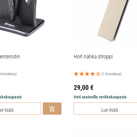
enteroitin
Horl nahka stroppi
 Arvostelua)
(1 Arvostelua)
29,00
€
erkkokaupasta
Heti saatavilla verkkokaupasta
ue lisää
Lue lisää