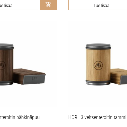
ue lisää
Lue lisää
nteroitin pähkinäpuu
HORL 3 veitsenteroitin tammi