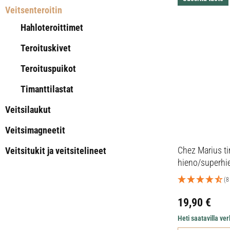
Veitsenteroitin
Hahloteroittimet
Teroituskivet
Teroituspuikot
Timanttilastat
Veitsilaukut
Veitsimagneetit
Chez Marius ti
Veitsitukit ja veitsitelineet
hieno/superhi
(8
19,90
€
Heti saatavilla v