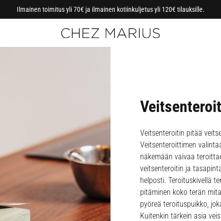
Ilmainen toimitus yli 70€ ja ilmainen kotiinkuljetus yli 120€ tilauksille.
Veitsenteroit
Veitsenteroitin pitää veits
Veitsenteroittimen valinta
näkemään vaivaa teroittae
veitsenteroitin ja tasapint
helposti. Teroituskivellä t
pitäminen koko terän mita
pyöreä teroituspuikko, jo
Kuitenkin tärkein asia vei