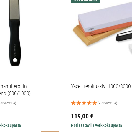
manttiteroitin
Yaxell teroituskivi 1000/3000
eno (600/1000)
 Arvostelua)
(2 Arvostelua)
119,00
€
erkkokaupasta
Heti saatavilla verkkokaupasta