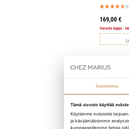
(5
169,00
€
Varasto loppu - ti
L
Suostumus
Tämä sivusto käyttää eväste
Käytämme evästeitä tarjoama
ja kävijämäärämme analysoim
kumppaneillemme tietoja siitä