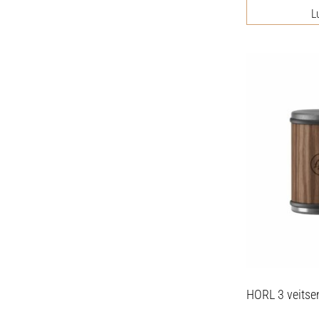
L
HORL 3 veitse