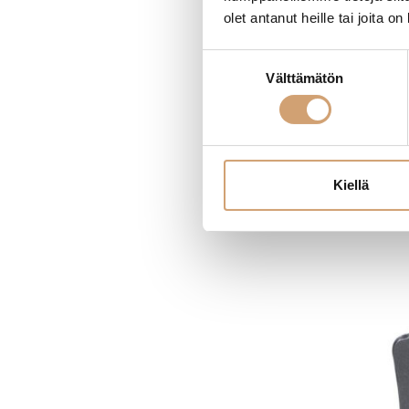
olet antanut heille tai joita o
Suostumuksen
Välttämätön
Grunwerg tero
valinta
muovirasiassa
61,90
€
Heti saatavilla v
Kiellä
L