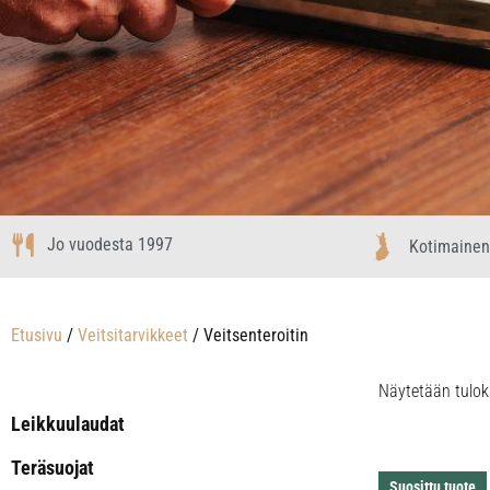
Jo vuodesta 1997
Kotimainen
Etusivu
/
Veitsitarvikkeet
/ Veitsenteroitin
Näytetään tulok
Leikkuulaudat
Teräsuojat
Suosittu tuote