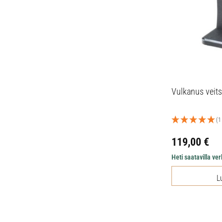
Vulkanus veits
(1
119,00
€
Heti saatavilla v
L