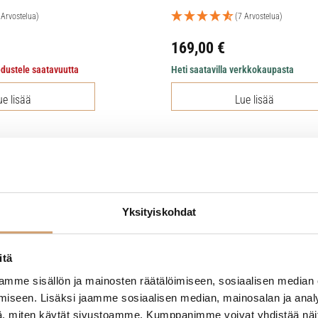
 Arvostelua)
(7 Arvostelua)
169,00
€
edustele saatavuutta
Heti saatavilla verkkokaupasta
ue lisää
Lue lisää
Suosittu tuote
Yksityiskohdat
itä
mme sisällön ja mainosten räätälöimiseen, sosiaalisen median
iseen. Lisäksi jaamme sosiaalisen median, mainosalan ja analy
, miten käytät sivustoamme. Kumppanimme voivat yhdistää näitä t