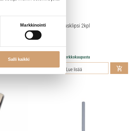
Markkinointi
Global teroitusklipsi 2kpl
14,90
€
Heti saatavilla verkkokaupasta
Salli kaikki
Lue lisää