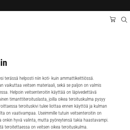
in
esi terässä helposti niin koti- kuin ammattikeittiössä.
an vaikuttaa veitsen materiaali, sekä se paljon on valmis
ssa. Helpoin veitsenteroitin käyttää on läpivedettävä
ainen timanttiteroituslasta, joilla oikea teroituskulma pysyy
eroittaessa teroituskivi tulee liottaa ennen käyttöä ja kulman
lta on vaativampaa. Useimmille tutuin veitsenteroitin on
ka onkin hyvä valinta, mutta pyöreytensä takia haastavampi.
stä teroitettaessa on veitsen oikea teroituskulma.