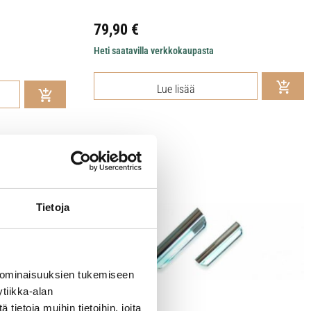
79,90
€
Heti saatavilla verkkokaupasta
Lue lisää
Tietoja
 ominaisuuksien tukemiseen
tiikka-alan
ietoja muihin tietoihin, joita