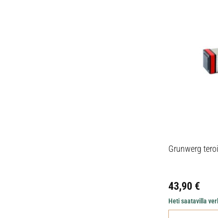
Grunwerg teroit
43,90
€
Heti saatavilla v