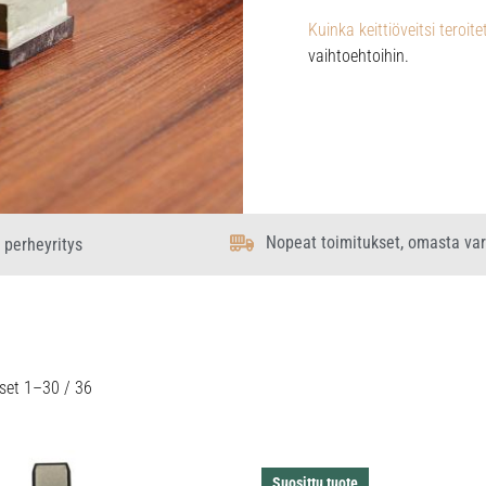
Kuinka keittiöveitsi teroi
vaihtoehtoihin.
Nopeat toimitukset, omasta va
 perheyritys
set 1–30 / 36
Suosittu tuote