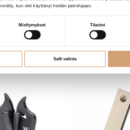
n kerätty, kun olet käyttänyt heidän palvelujaan.
Mieltymykset
Tilastot
ituskivi 1000/3000
Yaxell teroituskivi 600/1000
79,00
€
erkkokaupasta
Heti saatavilla verkkokaupasta
Salli valinta
ue lisää
Lue lisää