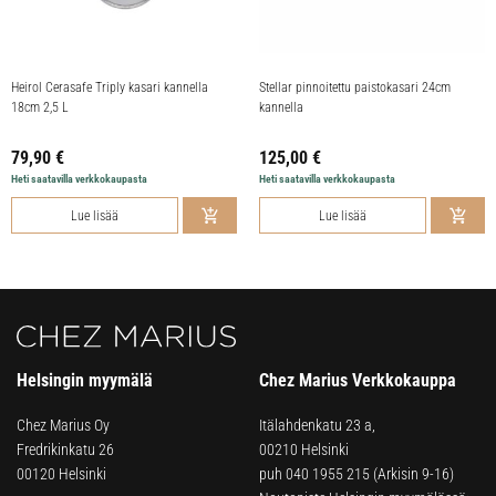
Heirol Cerasafe Triply kasari kannella
Stellar pinnoitettu paistokasari 24cm
18cm 2,5 L
kannella
79,90
€
125,00
€
Heti saatavilla verkkokaupasta
Heti saatavilla verkkokaupasta
Lue lisää
Lue lisää
Helsingin myymälä
Chez Marius Verkkokauppa
Chez Marius Oy
Itälahdenkatu 23 a,
Fredrikinkatu 26
00210 Helsinki
00120 Helsinki
puh
040 1955 215
(Arkisin 9-16)