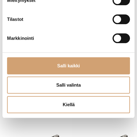
Mieltymykset
Tilastot
Markkinointi
Bourgeat paistokasari 20cm
Chez Marius 20cm paistokasari induktiolle
Salli kaikki
62,90
€
94,90
€
Salli valinta
Heti saatavilla verkkokaupasta
Heti saatavilla verkkokaupasta
Lue lisää
Lue lisää
Kiellä