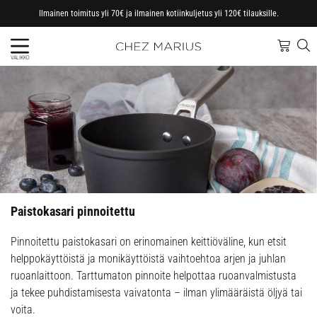
Ilmainen toimitus yli 70€ ja ilmainen kotiinkuljetus yli 120€ tilauksille.
VALIKKO
Paistokasari pinnoitettu
Pinnoitettu paistokasari on erinomainen keittiöväline, kun etsit
helppokäyttöistä ja monikäyttöistä vaihtoehtoa arjen ja juhlan
ruoanlaittoon. Tarttumaton pinnoite helpottaa ruoanvalmistusta
ja tekee puhdistamisesta vaivatonta – ilman ylimääräistä öljyä tai
voita.