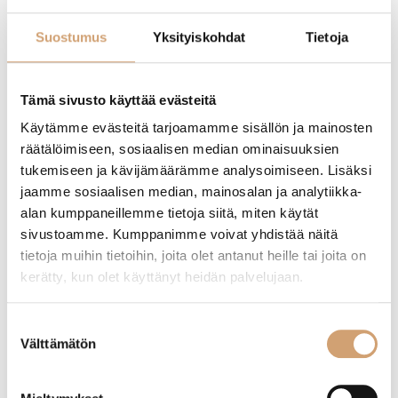
Suostumus
Yksityiskohdat
Tietoja
Tämä sivusto käyttää evästeitä
Käytämme evästeitä tarjoamamme sisällön ja mainosten
räätälöimiseen, sosiaalisen median ominaisuuksien
tukemiseen ja kävijämäärämme analysoimiseen. Lisäksi
jaamme sosiaalisen median, mainosalan ja analytiikka-
alan kumppaneillemme tietoja siitä, miten käytät
Bourgeat paistokasari 24cm
Stellar pinnoitettu paistokasari 28cm
kannella
sivustoamme. Kumppanimme voivat yhdistää näitä
tietoja muihin tietoihin, joita olet antanut heille tai joita on
69,90
€
149,00
€
kerätty, kun olet käyttänyt heidän palvelujaan.
Heti saatavilla verkkokaupasta
Heti saatavilla verkkokaupasta
Lue lisää
Lue lisää
Suostumuksen
Välttämätön
valinta