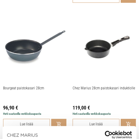
Bourgeat paistokasari 28cm
Chez Marius 28cm paistokasari induktiolle
96,90
€
119,00
€
Heti saatavilla verkkokaupasta
Heti saatavilla verkkokaupasta
Lue lisää
Lue lisää