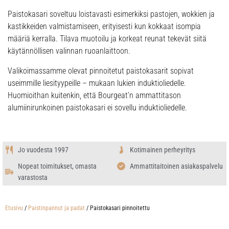
Paistokasari soveltuu loistavasti esimerkiksi pastojen, wokkien ja
kastikkeiden valmistamiseen, erityisesti kun kokkaat isompia
määriä kerralla. Tilava muotoilu ja korkeat reunat tekevät siitä
käytännöllisen valinnan ruoanlaittoon.
Valikoimassamme olevat pinnoitetut paistokasarit sopivat
useimmille liesityypeille – mukaan lukien induktioliedelle.
Huomioithan kuitenkin, että Bourgeat’n ammattitason
alumiinirunkoinen paistokasari ei sovellu induktioliedelle.
Jo vuodesta 1997
Kotimainen perheyritys
Nopeat toimitukset, omasta
Ammattitaitoinen asiakaspalvelu
varastosta
Etusivu
/
Paistinpannut ja padat
/ Paistokasari pinnoitettu