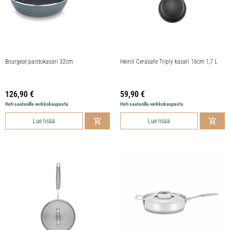
Bourgeat paistokasari 32cm
Heirol Cerasafe Triply kasari 16cm 1,7 L
126,90
€
59,90
€
Heti saatavilla verkkokaupasta
Heti saatavilla verkkokaupasta
Lue lisää
Lue lisää