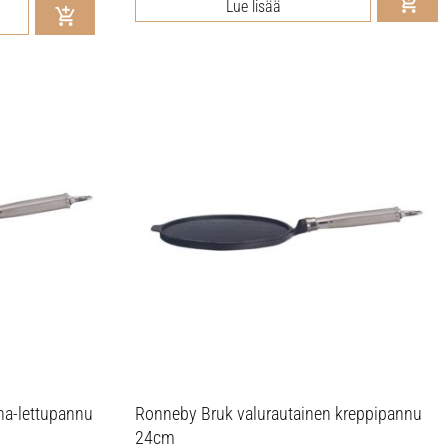
Lue lisää
na-lettupannu
Ronneby Bruk valurautainen kreppipannu
24cm