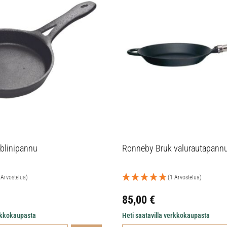
blinipannu
Ronneby Bruk valurautapann
 Arvostelua)
(1 Arvostelua)
85,00
€
erkkokaupasta
Heti saatavilla verkkokaupasta