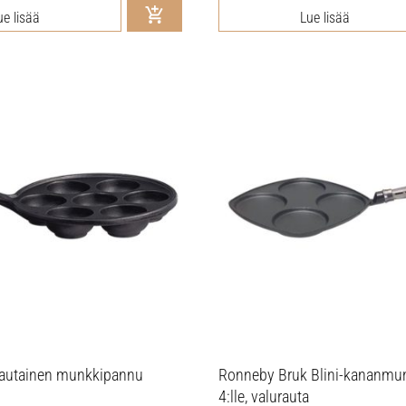
ue lisää
Lue lisää
rautainen munkkipannu
Ronneby Bruk Blini-kananmu
4:lle, valurauta