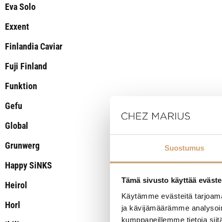
Eva Solo
Exxent
Finlandia Caviar
Fuji Finland
Funktion
Gefu
Global
Grunwerg
Suostumus
Happy SiNKS
Tämä sivusto käyttää eväste
Heirol
Käytämme evästeitä tarjoama
Horl
ja kävijämäärämme analysoim
kumppaneillemme tietoja siitä