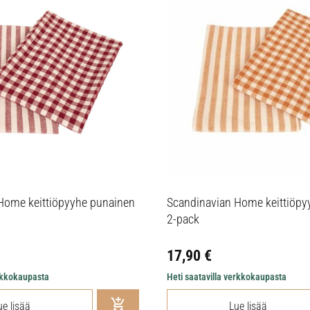
Home keittiöpyyhe punainen
Scandinavian Home keittiöpyy
2-pack
17,90
€
erkkokaupasta
Heti saatavilla verkkokaupasta
ue lisää
Lue lisää