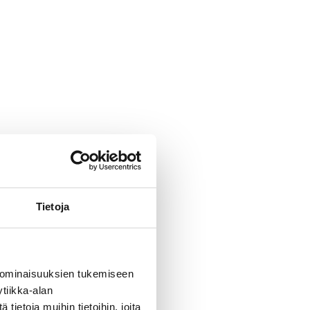
Tietoja
 ominaisuuksien tukemiseen
tiikka-alan
ietoja muihin tietoihin, joita