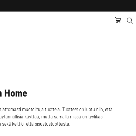
n Home
ajattomasti muotoiltuja tuotteia. Tuotteet on luotu niin, että
käytännöllisiä käyttää, mutta samalla niissä on tyylikäs
 sekä keittiö- että sisustustuotteista.