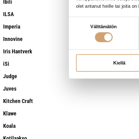
Ibili
olet antanut heille tai joita o
ILSA
Suostumuksen
Imperia
Välttämätön
valinta
Innovine
Iris Hantverk
Kiellä
iSi
Judge
Juves
Kitchen Craft
Klawe
Koala
Kotilaakso