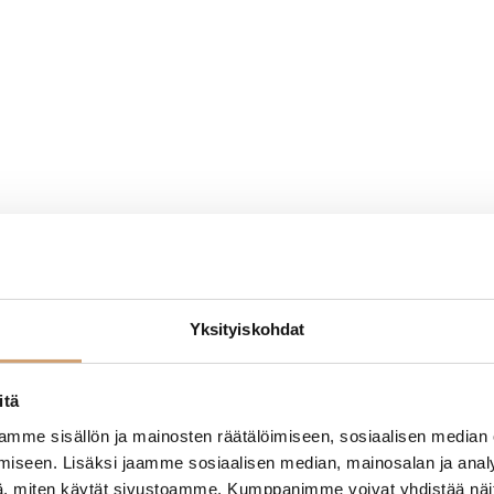
Yksityiskohdat
itä
mme sisällön ja mainosten räätälöimiseen, sosiaalisen median
iseen. Lisäksi jaamme sosiaalisen median, mainosalan ja analy
, miten käytät sivustoamme. Kumppanimme voivat yhdistää näitä t