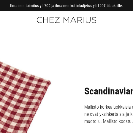
Ilmainen toimitus yli 70€ ja ilmainen kotiinkuljetus yli 120€ tilauksille.
Scandinavia
Mallisto korkealuokkaisia 
ne ovat yksinkertaisia ja 
muotoilu. Mallisto koostuu