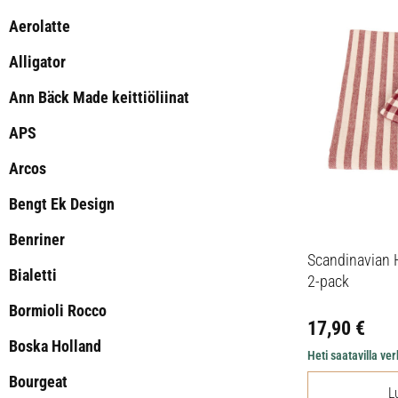
Aerolatte
Alligator
Ann Bäck Made keittiöliinat
APS
Arcos
Bengt Ek Design
Benriner
Scandinavian 
Bialetti
2-pack
Bormioli Rocco
17,90
€
Boska Holland
Heti saatavilla v
Bourgeat
L