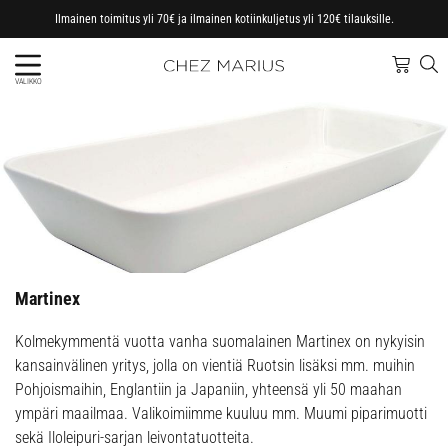
Ilmainen toimitus yli 70€ ja ilmainen kotiinkuljetus yli 120€ tilauksille.
VALIKKO
Martinex
Kolmekymmentä vuotta vanha suomalainen Martinex on nykyisin
kansainvälinen yritys, jolla on vientiä Ruotsin lisäksi mm. muihin
Pohjoismaihin, Englantiin ja Japaniin, yhteensä yli 50 maahan
ympäri maailmaa. Valikoimiimme kuuluu mm. Muumi piparimuotti
sekä Iloleipuri-sarjan leivontatuotteita.