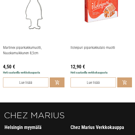
Martinex piparkakkumuotti,
Iloleipuri piparkakkutalo muotti
Nuuskamuikkunen 8,5cm
4,50
€
12,90
€
Heti saatavilla verkkokaupasta
Heti saatavilla verkkokaupasta
Lue lisää
Lue lisää
Helsingin myymälä
Chez Marius Verkkokauppa