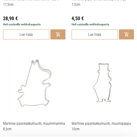
17,5cm
7,5cm
28,90
€
4,50
€
Heti saatavilla verkkokaupasta
Heti saatavilla verkkokaupasta
Lue lisää
Lue lisää
Martinex piparkakkumuotti, muumimamma
Martinex piparkakkumuotti, muumipappa
8,5cm
10cm