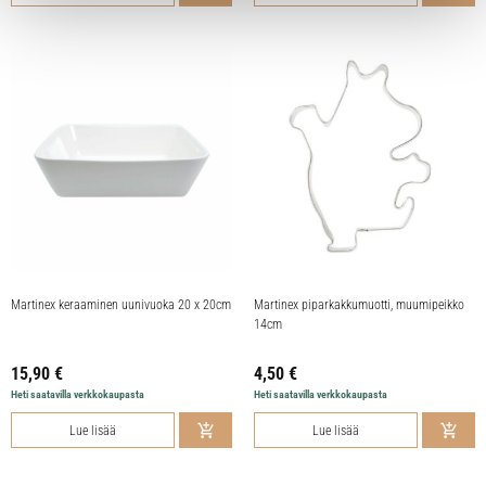
Martinex keraaminen uunivuoka 20 x 20cm
Martinex piparkakkumuotti, muumipeikko
14cm
15,90
€
4,50
€
Heti saatavilla verkkokaupasta
Heti saatavilla verkkokaupasta
Lue lisää
Lue lisää