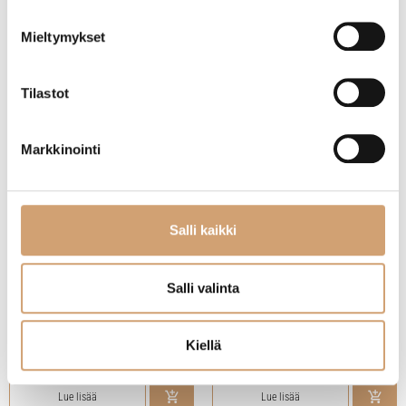
Lue lisää
Lue lisää
Mieltymykset
Tilastot
Markkinointi
Salli kaikki
Salli valinta
Martinex piparkakkumuotti, muumimamma
Martinex piparkakkumuotti, hattivatti 7cm
13cm
Kiellä
4,50
€
4,50
€
Heti saatavilla verkkokaupasta
Heti saatavilla verkkokaupasta
Lue lisää
Lue lisää