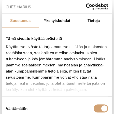
4,50
€
4,50
€
Heti saatavilla verkkokaupasta
Heti saatavilla verkkokaupasta
Lue lisää
Lue lisää
Suostumus
Yksityiskohdat
Tietoja
Tämä sivusto käyttää evästeitä
Käytämme evästeitä tarjoamamme sisällön ja mainosten
räätälöimiseen, sosiaalisen median ominaisuuksien
tukemiseen ja kävijämäärämme analysoimiseen. Lisäksi
jaamme sosiaalisen median, mainosalan ja analytiikka-
alan kumppaneillemme tietoja siitä, miten käytät
sivustoamme. Kumppanimme voivat yhdistää näitä
tietoja muihin tietoihin, joita olet antanut heille tai joita on
kerätty, kun olet käyttänyt heidän palvelujaan.
Martinex piparkakkumuotti, Nipsu 15cm
Martinex keraaminen uunivuoka 14 x 14cm
Suostumuksen
4,50
€
9,90
€
Välttämätön
valinta
Heti saatavilla verkkokaupasta
Heti saatavilla verkkokaupasta