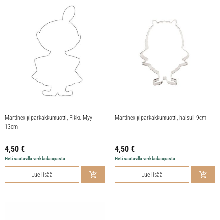
Martinex piparkakkumuotti, Pikku-Myy
Martinex piparkakkumuotti, haisuli 9cm
13cm
4,50
€
4,50
€
Heti saatavilla verkkokaupasta
Heti saatavilla verkkokaupasta
Lue lisää
Lue lisää