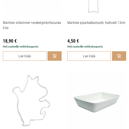
Martinex silikoninen runebergintorttuvuoka
Martinex piparkakkumuotti, hattivatti 13cm
6:lle
18,90
€
4,50
€
Heti saatavilla verkkokaupasta
Heti saatavilla verkkokaupasta
Lue lisää
Lue lisää