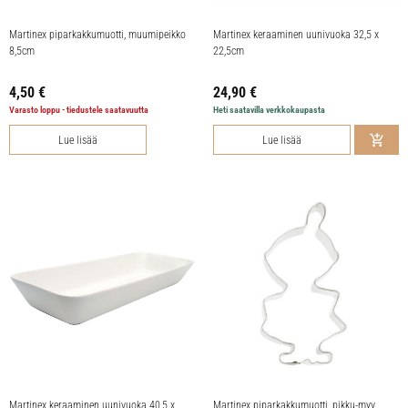
Martinex piparkakkumuotti, muumipeikko
Martinex keraaminen uunivuoka 32,5 x
8,5cm
22,5cm
4,50
€
24,90
€
Varasto loppu - tiedustele saatavuutta
Heti saatavilla verkkokaupasta
Lue lisää
Lue lisää
Martinex keraaminen uunivuoka 40,5 x
Martinex piparkakkumuotti, pikku-myy