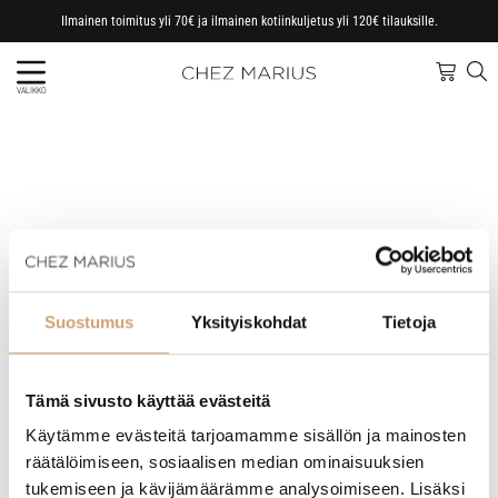
Ilmainen toimitus yli 70€ ja ilmainen kotiinkuljetus yli 120€ tilauksille.
VALIKKO
Suostumus
Yksityiskohdat
Tietoja
Xapron
Xapron on valmistanut nahkatuotteita Hollannissa vuodesta
Tämä sivusto käyttää evästeitä
2015. Tuotteissa käytetään lehmännahkaa, sekä pehmeää
puhvelinnahkaa, jossa on erityiskäsittely, jolla nahka saadaan
Käytämme evästeitä tarjoamamme sisällön ja mainosten
kevyeksi ja kestäväksi. Tuotevalikoimaan kuuluu mm. nahkaiset
räätälöimiseen, sosiaalisen median ominaisuuksien
esiliinat, veitsilaukut, patakintaat ja patalaput.
tukemiseen ja kävijämäärämme analysoimiseen. Lisäksi