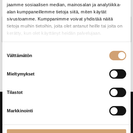
jaamme sosiaalisen median, mainosalan ja analytiikka-
alan kumppaneillemme tietoja siitä, miten käytät
sivustoamme. Kumppanimme voivat yhdistää näitä
Jo vuodesta 1997
Kotimainen perheyritys
tietoja muihin tietoihin, joita olet antanut heille tai joita on
Nopeat toimitukset, omasta
Ammattitaitoinen asiakaspalvelu
kerätty, kun olet käyttänyt heidän palvelujaan.
varastosta
Suostumuksen
Välttämätön
Etusivu
/ Valmistajat / Xapron
valinta
Mieltymykset
Kategoriassa ei ole vielä tuotteita.
Tilastot
Markkinointi
Helsingin myymälä
Chez Marius Verkkokauppa
Chez Marius Oy
Itälahdenkatu 23 a,