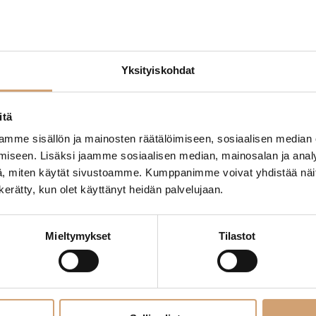
(2 Arvostelua)
7,00
€
erkkokaupasta
Heti saatavilla verkkokaupasta
Yksityiskohdat
ue lisää
Lue lisää
itä
mme sisällön ja mainosten räätälöimiseen, sosiaalisen median
iseen. Lisäksi jaamme sosiaalisen median, mainosalan ja analy
, miten käytät sivustoamme. Kumppanimme voivat yhdistää näitä t
n kerätty, kun olet käyttänyt heidän palvelujaan.
Mieltymykset
Tilastot