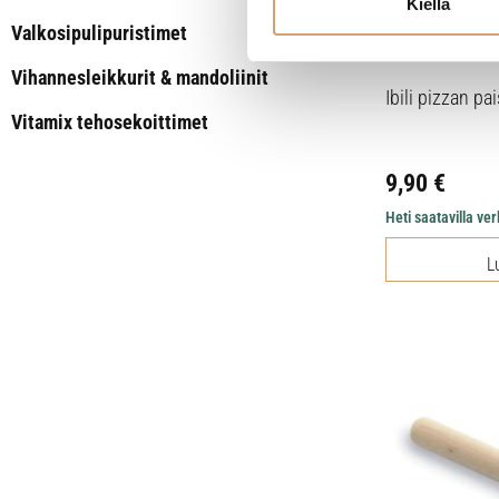
Kiellä
Valkosipulipuristimet
Vihannesleikkurit & mandoliinit
Ibili pizzan pai
Vitamix tehosekoittimet
9,90
€
Heti saatavilla v
L