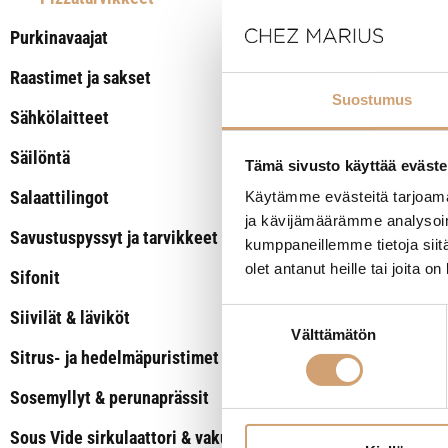
Purkinavaajat
8,50
€
Heti saatavilla v
Raastimet ja sakset
Suostumus
Sähkölaitteet
L
Säilöntä
Tämä sivusto käyttää eväste
Salaattilingot
Käytämme evästeitä tarjoama
ja kävijämäärämme analysoim
Savustuspyssyt ja tarvikkeet
kumppaneillemme tietoja siitä
olet antanut heille tai joita o
Sifonit
Suostumuksen
Siivilät & läviköt
Välttämätön
valinta
Sitrus- ja hedelmäpuristimet
Sosemyllyt & perunaprässit
Sous Vide sirkulaattori & vakuumikone