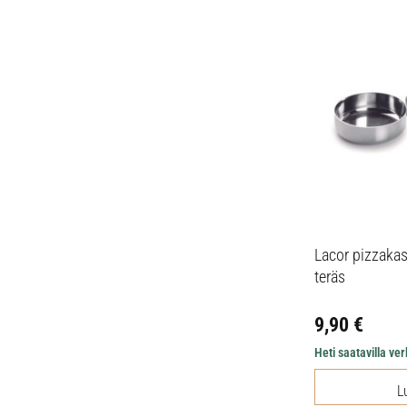
Lacor pizzaka
teräs
9,90
€
Heti saatavilla v
L