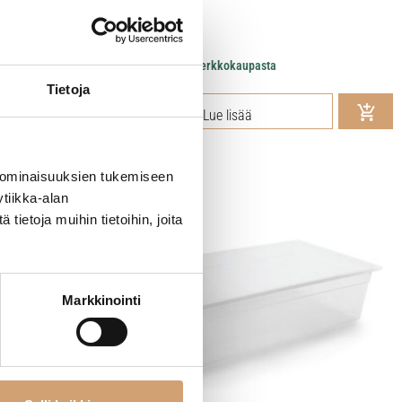
8,00
€
Heti saatavilla verkkokaupasta
Tietoja
Lue lisää
 ominaisuuksien tukemiseen
tiikka-alan
ietoja muihin tietoihin, joita
Markkinointi