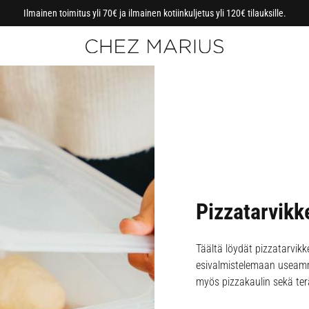
Ilmainen toimitus yli 70€ ja ilmainen kotiinkuljetus yli 120€ tilauksille.
Pizzatarvikk
Täältä löydät pizzatarvikk
esivalmistelemaan useamm
myös pizzakaulin sekä terä