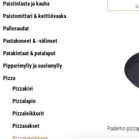
Paistinlasta ja kauha
L
Paistomittari & keittiövaaka
Palloraudat
Pastakoneet & -välineet
Patakintaat & patalaput
Pippurimylly ja suolamylly
Pizza
Pizzakivi
Pizzalapio
Pizzaleikkurit
Pizzasakset
Paderno pizza
Pizzatarvikkeet