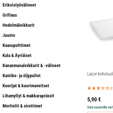
Erikoistyövälineet
Grillaus
Hedelmäleikkurit
Juusto
Kaasupolttimet
Kala & Äyriäiset
Kananmunaleikkurit & -välineet
Lacor kohotusl
Kastike- ja öljypullot
Kuorijat & kuorimaveitset
(2
Lihamyllyt & makkaraprässit
5,90
€
Morttelit & sirottimet
Heti saatavilla v