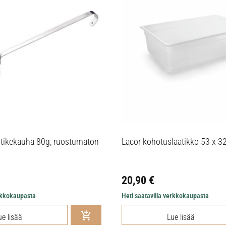
stikekauha 80g, ruostumaton
Lacor kohotuslaatikko 53 x 3
20,90
€
erkkokaupasta
Heti saatavilla verkkokaupasta
ue lisää
Lue lisää