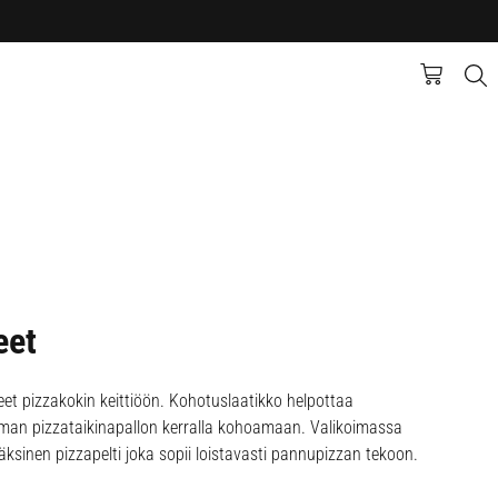
eet
eet pizzakokin keittiöön. Kohotuslaatikko helpottaa
an pizzataikinapallon kerralla kohoamaan. Valikoimassa
ksinen pizzapelti joka sopii loistavasti pannupizzan tekoon.