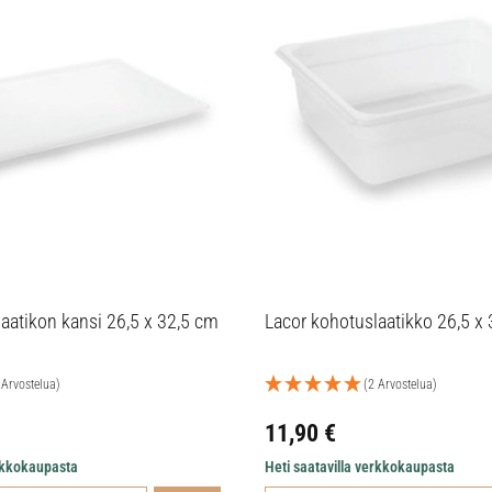
aatikon kansi 26,5 x 32,5 cm
Lacor kohotuslaatikko 26,5 x 
 Arvostelua)
(2 Arvostelua)
11,90
€
erkkokaupasta
Heti saatavilla verkkokaupasta