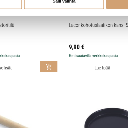
Salli valinta
storitilä
Lacor kohotuslaatikon kansi 
9,90
€
erkkokaupasta
Heti saatavilla verkkokaupasta
ue lisää
Lue lisää