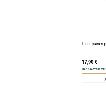
Lacor puinen 
17,90
€
Heti saatavilla v
L