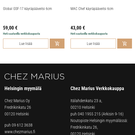
Global GSF-17 käyräpääveitsi 6cm
MAC Chef käyräpääveitsi 6cm
59,00
€
43,00
€
Heti saatavilla verkkokaupasta
Heti saatavilla verkkokaupasta
Lue lisää
Lue lisää
Helsingin myymälä
Chez Marius Verkkokauppa
Chez Marius Oy
Itälahdenkatu 23 a,
Fredrikinkatu 26
00210 Helsinki
00120 Helsinki
puh
040 1955 215
(Arkisin 9-16)
Noutopiste Helsingin myymälässä:
puh 09 612 3638
Fredrikinkatu 26,
www.chezmarius.fi
00120 Helsinki