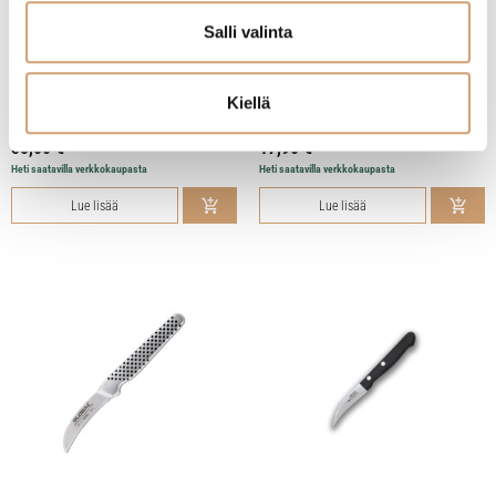
Salli valinta
Global GSF-15 kuorimaveitsi 8cm
Arcos kynsiveitsi 6cm
Kiellä
55,00
€
17,90
€
Heti saatavilla verkkokaupasta
Heti saatavilla verkkokaupasta
Lue lisää
Lue lisää