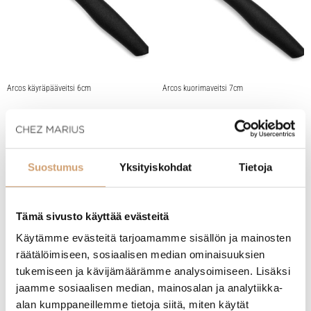
Arcos käyräpääveitsi 6cm
Arcos kuorimaveitsi 7cm
(1 Arvostelua)
(2 Arvostelua)
4,90
€
4,90
€
Heti saatavilla verkkokaupasta
Heti saatavilla verkkokaupasta
Suostumus
Yksityiskohdat
Tietoja
Lue lisää
Lue lisää
Tämä sivusto käyttää evästeitä
Käytämme evästeitä tarjoamamme sisällön ja mainosten
räätälöimiseen, sosiaalisen median ominaisuuksien
tukemiseen ja kävijämäärämme analysoimiseen. Lisäksi
jaamme sosiaalisen median, mainosalan ja analytiikka-
alan kumppaneillemme tietoja siitä, miten käytät