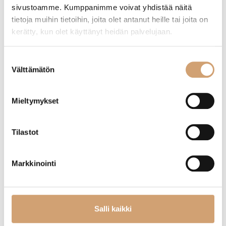
sivustoamme. Kumppanimme voivat yhdistää näitä
tietoja muihin tietoihin, joita olet antanut heille tai joita on
kerätty, kun olet käyttänyt heidän palvelujaan.
Victorinox kynsiveitsi 6cm, fibrox
Arcos kuorimaveitsi 7,5 cm
Suostumuksen
Välttämätön
valinta
5,90
€
16,90
€
Heti saatavilla verkkokaupasta
Heti saatavilla verkkokaupasta
Mieltymykset
Lue lisää
Lue lisää
Tilastot
Markkinointi
Salli kaikki