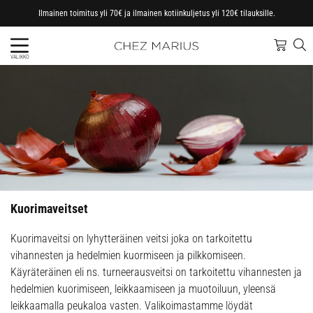
Ilmainen toimitus yli 70€ ja ilmainen kotiinkuljetus yli 120€ tilauksille.
VALIKKO
Kuorimaveitset
Kuorimaveitsi on lyhytteräinen veitsi joka on tarkoitettu
vihannesten ja hedelmien kuormiseen ja pilkkomiseen.
Käyräteräinen eli ns. turneerausveitsi on tarkoitettu vihannesten ja
hedelmien kuorimiseen, leikkaamiseen ja muotoiluun, yleensä
leikkaamalla peukaloa vasten. Valikoimastamme löydät