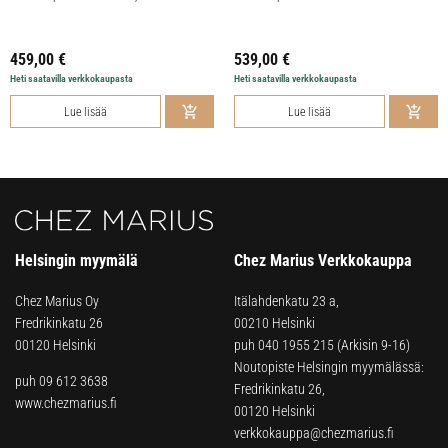
459,00
€
539,00
€
Heti saatavilla verkkokaupasta
Heti saatavilla verkkokaupasta
Lue lisää
Lue lisää
Helsingin myymälä
Chez Marius Verkkokauppa
Chez Marius Oy
Itälahdenkatu 23 a,
Fredrikinkatu 26
00210 Helsinki
00120 Helsinki
puh
040 1955 215
(Arkisin 9-16)
Noutopiste Helsingin myymälässä:
puh 09 612 3638
Fredrikinkatu 26,
www.chezmarius.fi
00120 Helsinki
verkkokauppa@chezmarius.fi