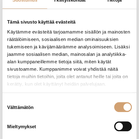
Tämä sivusto käyttää evästeitä
Käytämme evästeitä tarjoamamme sisällön ja mainosten
Yaxell Super Gou santoku kokkiveitsi
Yaxell Super Gou Kiritsuke kokkiveitsi 20cm
räätälöimiseen, sosiaalisen median ominaisuuksien
16,5cm
tukemiseen ja kävijämäärämme analysoimiseen. Lisäksi
jaamme sosiaalisen median, mainosalan ja analytiikka-
449,00
€
469,00
€
alan kumppaneillemme tietoja siitä, miten käytät
Heti saatavilla verkkokaupasta
Heti saatavilla verkkokaupasta
sivustoamme. Kumppanimme voivat yhdistää näitä
Lue lisää
Lue lisää
tietoja muihin tietoihin, joita olet antanut heille tai joita on
kerätty, kun olet käyttänyt heidän palvelujaan.
Suostumuksen
Välttämätön
valinta
Mieltymykset