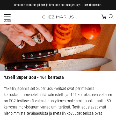
Ilmainen toimitus yli 70€ ja ilmainen kotiinkuljetus yli 120€ tilauksille.
VALIKKO
Yaxell Super Gou - 161 kerrosta
Yaxellin japanilaiset Super Gou -veitset ovat perinteisellä
kerrostaontamenetelmällä valmistettuja. 161 kerroksiseen veitseen
on SG2-teräksestä valmistetun ytimen molemmin puolin taottu 80
kerrosta molybdenum vanadium -terästä. Terät edustavat yhtä
hienoimmista terälaaduista ja metallin kovuudet terissä ovat