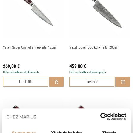
Yaxell Super Gou vihannesveitsi 12cm
Yaxell Super Gou kokkiveitsi 20cm
269,00
€
459,00
€
Heti saatavilla verkkokaupasta
Heti saatavilla verkkokaupasta
Lue lisää
Lue lisää
Suostumus
Yksityiskohdat
Tietoja