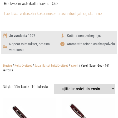
Rockwellin asteikolla huikeat C63.
Lue lisää veitsisetin kokoamisesta asiantuntijablogistamme
Jo vuodesta 1997
Kotimainen perheyritys
Nopeat toimitukset, omasta
Ammattitaitoinen asiakaspalvelu
varastosta
Etusivu
/
Keittiöveitset
/
Japanilaiset keittiöveitset
/
Yaxell
/ Yaxell Super Gou - 161
kerrosta
Näytetään kaikki 10 tulosta