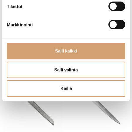
Tilastot
Yaxell Super Gou minisantoku 12,5cm
Yaxell Super Gou vihannesveitsi 15cm
Markkinointi
329,00
€
339,00
€
Heti saatavilla verkkokaupasta
Heti saatavilla verkkokaupasta
Salli kaikki
Lue lisää
Lue lisää
Salli valinta
Kiellä